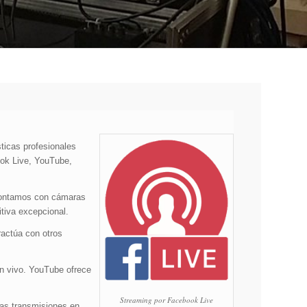
ticas profesionales
ook Live, YouTube,
 Contamos con cámaras
itiva excepcional.
ractúa con otros
en vivo. YouTube ofrece
Streaming por Facebook Live
ras transmisiones en