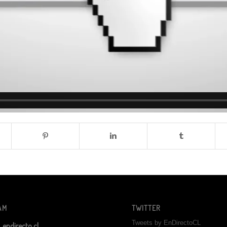
AM
TWITTER
Tweets by EnDirectoCL
endirecto.cl