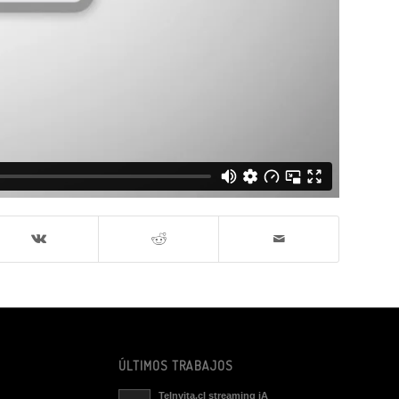
ÚLTIMOS TRABAJOS
TeInvita.cl streaming iA