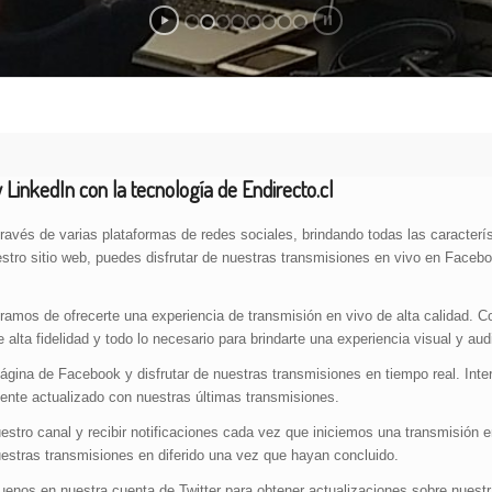
 LinkedIn con la tecnología de Endirecto.cl
avés de varias plataformas de redes sociales, brindando todas las caracterís
stro sitio web, puedes disfrutar de nuestras transmisiones en vivo en Faceb
uramos de ofrecerte una experiencia de transmisión en vivo de alta calidad.
 alta fidelidad y todo lo necesario para brindarte una experiencia visual y aud
ágina de Facebook y disfrutar de nuestras transmisiones en tiempo real. Inte
nte actualizado con nuestras últimas transmisiones.
estro canal y recibir notificaciones cada vez que iniciemos una transmisión 
uestras transmisiones en diferido una vez que hayan concluido.
guenos en nuestra cuenta de Twitter para obtener actualizaciones sobre nuest