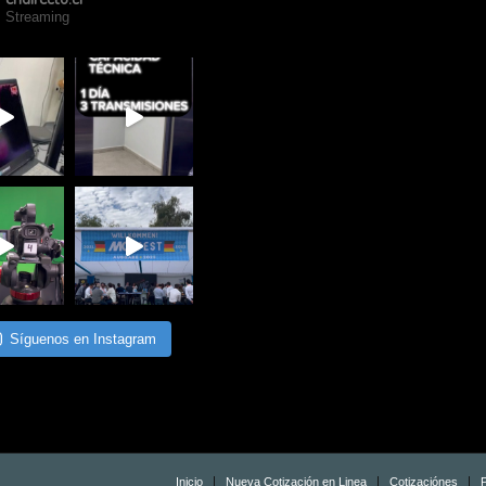
Streaming
Síguenos en Instagram
Inicio
Nueva Cotización en Linea
Cotizaciónes
P