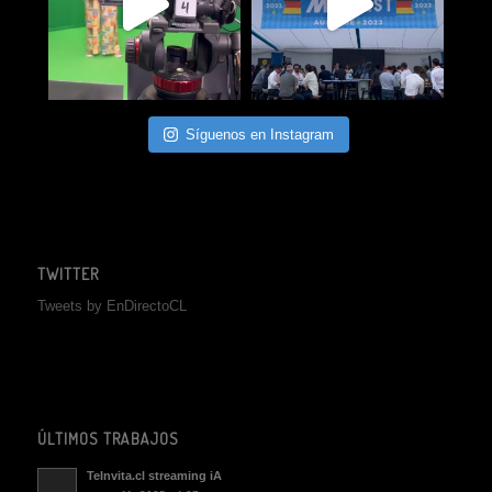
Síguenos en Instagram
TWITTER
Tweets by EnDirectoCL
ÚLTIMOS TRABAJOS
TeInvita.cl streaming iA