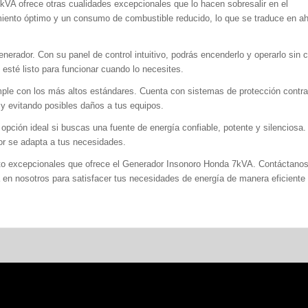
kVA ofrece otras cualidades excepcionales que lo hacen sobresalir en el
iento óptimo y un consumo de combustible reducido, lo que se traduce en ah
generador. Con su panel de control intuitivo, podrás encenderlo y operarlo si
esté listo para funcionar cuando lo necesites.
ple con los más altos estándares. Cuenta con sistemas de protección contra
d y evitando posibles daños a tus equipos.
pción ideal si buscas una fuente de energía confiable, potente y silenciosa.
or se adapta a tus necesidades.
miento excepcionales que ofrece el Generador Insonoro Honda 7kVA. Contáctano
ía en nosotros para satisfacer tus necesidades de energía de manera eficiente 