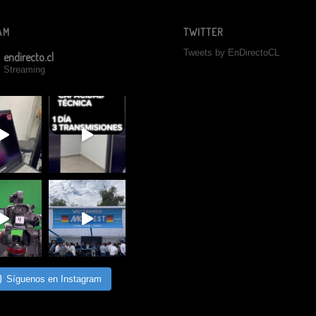
AM
TWITTER
Tweets by EnDirectoCL
endirecto.cl
Streaming
Síguenos en Instagram