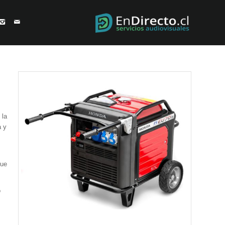
 la
a y
que
o