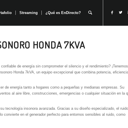
tafolio
Streaming
¿Qué es EnDirecto?
SONORO HONDA 7KVA
onfiable de energía sin comprometer el silencio y el rendimiento? ¡Tenemos
r Insonoro Honda 7kVA, un equipo excepcional que combina potencia, eficienci
cer de energía tanto a hogares como a pequeñas y medianas empresas. Su
eventos al aire libre, construcciones, emergencias o cualquier situación en la 
su tecnología insonora avanzada. Gracias a su diseño especializado, el ruid
o convierte en el generador perfecto para entornos sensibles al ruido, como